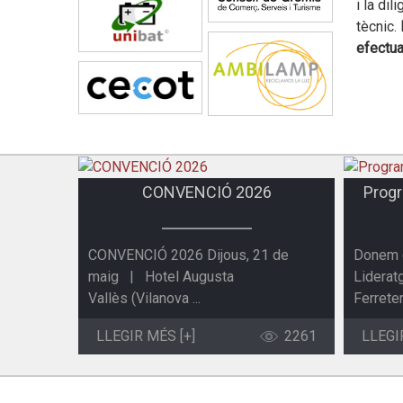
i la dil
tècnic.
efectua
CONVENCIÓ 2026
Progr
CONVENCIÓ 2026 Dijous, 21 de
Donem c
maig | Hotel Augusta
Liderat
Vallès (Vilanova ...
Ferreter
LLEGIR MÉS [+]
2261
LLEGI