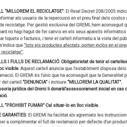
L “MILLOREM EL RECICLATGE”.
El Reial Decret 208/2005 indic
informar als usuaris de la repercusió en el preu final dels costos
de reciclatge. Per gestió exclusiva del GREMI, hem aconseguit q
ant no hagi hagut de fer canvis en els seus aparells informàtics 
r tiquets o factures, i tenir el cartell informatiu a la vista del púb
 s’indica que
“tots els productes afectats, porten inclòs en el pre
 reciclatge”.
LS I FULLS DE RECLAMACIÓ
.
Obligatorietat de tenir el cartell
ex
oc visible
. Aquest cartell anuncia que l’establiment disposa dels 
lamació
.
El GREMI és l’únic que ha aconseguit que la Generalitat 
r del cartell
“DENUNCIA”
i incloure
“MILLOREM LA QUALITAT”.
soria jurídica del Gremi li donarà
l’assessorament inicial en cas 
ció.
LL “PROHIBIT FUMAR”
Cal situar-lo en lloc visible.
E GARANTIES
. El GREMI ha facilitat als agremiats les instruccion
per a complimentar el full de reclamació per defecte d’un produc