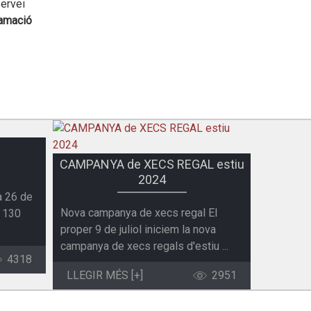
servei
lamació
CAMPANYA de XECS REGAL estiu
2024
a 26 de
Nova campanya de xecs regal El
e 130
proper 9 de juliol iniciem la nova
campanya de xecs regals d'estiu ...
4318
LLEGIR MÉS [+]
2951