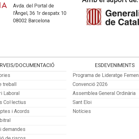
Avda. del Portal de
l'Àngel, 36 1r despatx 10
08002 Barcelona
RVEIS/DOCUMENTACIÓ
ESDEVENIMENTS
ries
Programa de Lideratge Femen
 treball
Convenció 2026
i Laboral
Assemblea General Ordinària
 Col·lectius
Sant Eloi
tes i Acords
Notícies
bitral
 i demandes
ió de riscos