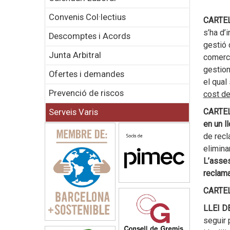
Convenis Col·lectius
CARTEL
s’ha d’
Descomptes i Acords
gestió 
Junta Arbitral
comerci
gestiona
Ofertes i demandes
el qual
Prevenció de riscos
cost de
CARTEL
Serveis Varis
en un ll
de rec
elimina
L’asses
reclama
CARTE
LLEI D
seguir 