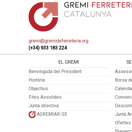
gremi@gremideferreteria.org
(+34) 933 183 224
EL GREMI
SE
Benvinguda del President
Assesso
Història
Borsa de
Objectius
Calendar
Fites Assolides
Convenis
Junta directiva
Descomp
AGREMIAR-SE
Junta Ar
Ofertes
Prevenc