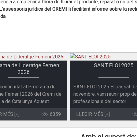
igència a emplenar a l’hora de lliurar el producte, reparat o no pel 
L’assessoria jurídica del GREMI li facilitarà informe sobre la rec
da.
ama de Lideratge Femení
SANT ELOI 2025
2026
ontinuïtat al Programa de
SANT ELOI 2025 El passat di
ge Femení 2026 del Gremi de
novembre, vam reunir prop d
ia de Catalunya Aquest...
professionals del sector ...
R MÉS [+]
6359
LLEGIR MÉS [+]
Amb el suport de: