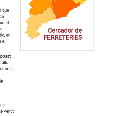
a que
 de
ue el
al
Cercador de
lic, en
FERRETERIES
u el
posat
fulls
permeti
de
s a
te venut