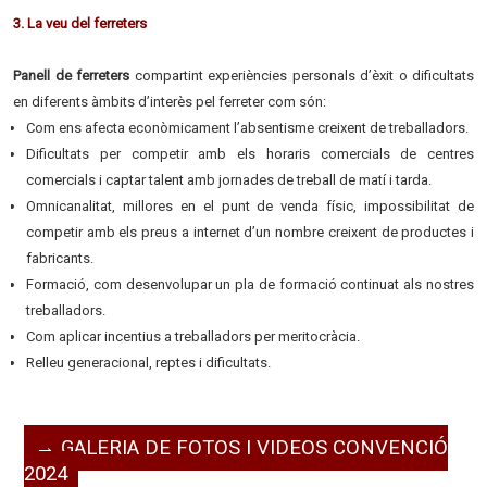
3. La veu del ferreters
Panell de ferreters
compartint experiències personals d’èxit o dificultats
en diferents àmbits d’interès pel ferreter com són:
Com ens afecta econòmicament l’absentisme creixent de treballadors.
Dificultats per competir amb els horaris comercials de centres
comercials i captar talent amb jornades de treball de matí i tarda.
Omnicanalitat, millores en el punt de venda físic, impossibilitat de
competir amb els preus a internet d’un nombre creixent de productes i
fabricants.
Formació, com desenvolupar un pla de formació continuat als nostres
treballadors.
Com aplicar incentius a treballadors per meritocràcia.
Relleu generacional, reptes i dificultats.
→
GALERIA DE FOTOS I VIDEOS CONVENCIÓ
2024