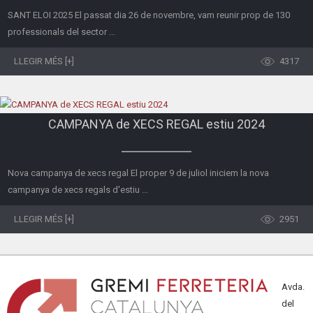
SANT ELOI 2025 El passat dia 26 de novembre, vam reunir prop de 130
professionals del sector ...
LLEGIR MÉS [+]
4317
CAMPANYA de XECS REGAL estiu 2024
Nova campanya de xecs regal El proper 9 de juliol iniciem la nova
campanya de xecs regals d'estiu ...
LLEGIR MÉS [+]
2951
Avda.
del