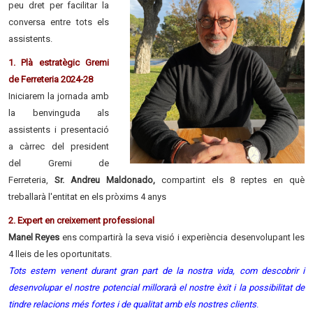
peu dret per facilitar la
conversa entre tots els
assistents.
1. Plà estratègic Gremi
de Ferreteria 2024-28
Iniciarem la jornada amb
la benvinguda als
assistents i presentació
a càrrec del president
del Gremi de
Ferreteria,
Sr. Andreu Maldonado,
compartint els 8 reptes en què
treballarà l'entitat en els pròxims 4 anys
2. Expert en creixement professional
Manel Reyes
ens compartirà la seva visió i experiència desenvolupant les
4 lleis de les oportunitats.
Tots estem venent durant gran part de la nostra vida, com descobrir i
desenvolupar el nostre potencial millorarà el nostre èxit i la possibilitat de
tindre relacions més fortes i de qualitat amb els nostres clients
.