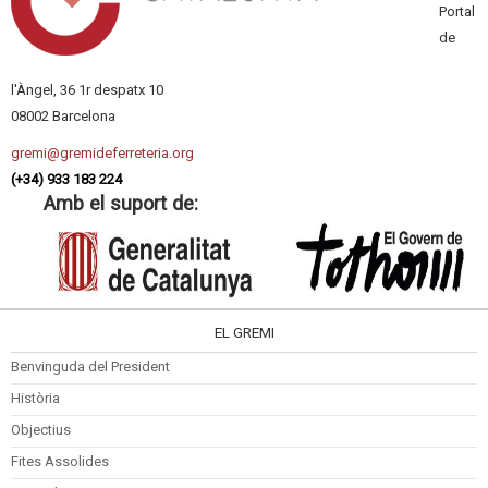
Portal
de
l'Àngel, 36 1r despatx 10
08002 Barcelona
gremi@gremideferreteria.org
(+34) 933 183 224
Amb el suport de:
EL GREMI
Benvinguda del President
Història
Objectius
Fites Assolides