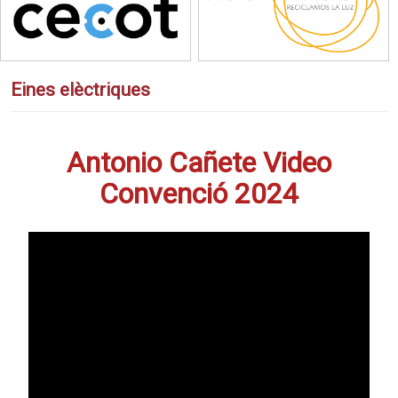
Eines elèctriques
Antonio Cañete Video
Convenció 2024