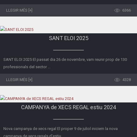
LLEGIR MÉS [+]
6366
SANT ELOI 2025
SANT ELOI 2025 El passat dia 26 de novembre, vam reunir prop de 130
professionals del sector ...
LLEGIR MÉS [+]
4328
CAMPANYA de XECS REGAL estiu 2024
Nova campanya de xecs regal El proper 9 de juliol iniciem la nova
campanya de xecs regals d'estiu ...